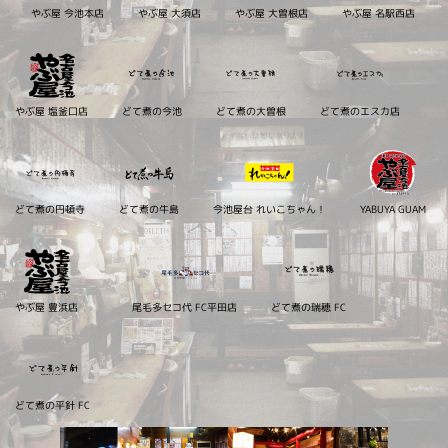
やぶ屋 今池本店
やぶ屋 大須店
やぶ屋 大曽根店
やぶ屋 名駅西店
やぶ屋 塩釜口店
どて煮の今池
どて煮の大曽根
どて煮のエスカ店
どて煮の円頓寺
どて煮の牛島
今池屋台 れいこちゃん！
YABUYA GUAM
やぶ屋 豊浜店
尾毛多セコ代 FC平田店
どて煮の瑞穂 FC
どて煮の平針 FC