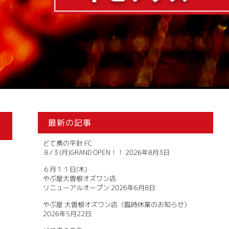
最新の記事
どて煮の平針 FC
８/３(月)GRAND OPEN！！
2026年8月3日
６月１１日(木)
やぶ屋大曽根オズワン店
リニューアルオープン
2026年6月8日
やぶ屋 大曽根オズワン店〈臨時休業のお知らせ〉
2026年5月22日