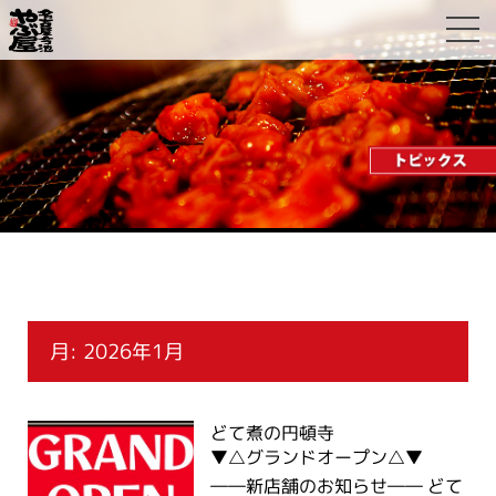
月:
2026年1月
どて煮の円頓寺
▼△グランドオープン△▼
――新店舗のお知らせ―― どて