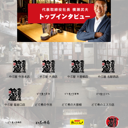
やぶ屋 今池本店
やぶ屋 大須店
やぶ屋 大曽根店
やぶ屋 名駅西店
やぶ屋 塩釜口店
どて煮の今池
どて煮の大曽根
どて煮のエスカ店