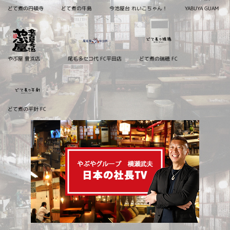
どて煮の円頓寺
どて煮の牛島
今池屋台 れいこちゃん！
YABUYA GUAM
やぶ屋 豊浜店
尾毛多セコ代 FC平田店
どて煮の瑞穂 FC
どて煮の平針 FC