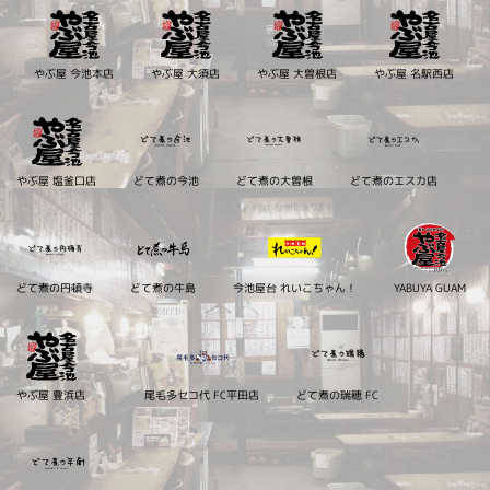
やぶ屋 今池本店
やぶ屋 大須店
やぶ屋 大曽根店
やぶ屋 名駅西店
やぶ屋 塩釜口店
どて煮の今池
どて煮の大曽根
どて煮のエスカ店
どて煮の円頓寺
どて煮の牛島
今池屋台 れいこちゃん！
YABUYA GUAM
やぶ屋 豊浜店
尾毛多セコ代 FC平田店
どて煮の瑞穂 FC