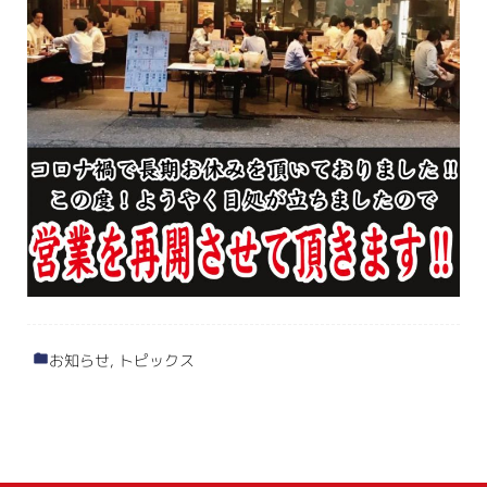
お知らせ
,
トピックス
カ
テ
ゴ
リ
ー：